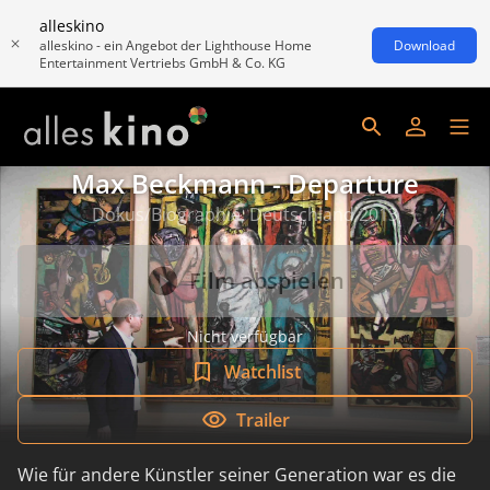
alleskino
alleskino - ein Angebot der Lighthouse Home
Download
Entertainment Vertriebs GmbH & Co. KG
Max Beckmann - Departure
Dokus/Biographie, Deutschland 2013
Film abspielen
Nicht verfügbar
Watchlist
Trailer
Wie für andere Künstler seiner Generation war es die