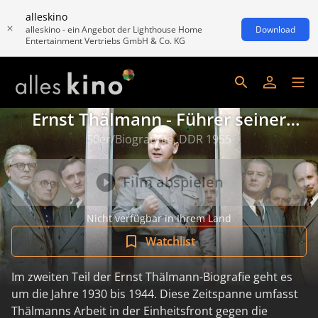
alleskino
alleskino - ein Angebot der Lighthouse Home
Download
Entertainment Vertriebs GmbH & Co. KG
Ernst Thälmann - Führer seiner
Klasse
50er/Biographie, DDR 1955
Film abspielen
Nicht verfügbar in Ihrem Land
Watchlist
Im zweiten Teil der Ernst Thälmann-Biografie geht es
um die Jahre 1930 bis 1944. Diese Zeitspanne umfasst
Thälmanns Arbeit in der Einheitsfront gegen die