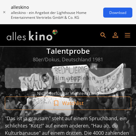
alleskino
alleskino - ein Angebot der Lighthouse Home
Download
Entertainment Vertriebs GmbH & Co. KG
Talentprobe
80er/Dokus, Deutschland 1981
Film abspielen
Nicht verfügbar in Ihrem Land
Watchlist
"Das ist ja grausam" steht auf einem Spruchband, ein
schlichtes "Kotz!" auf einem anderen, "Hau ab, du
Kulturbanause" auf einem dritten. Die 4000 zahlenden