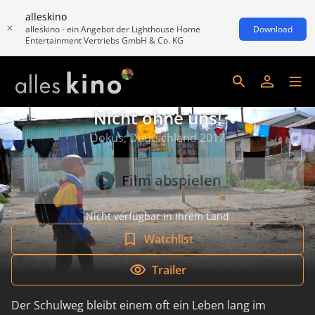
alleskino
alleskino - ein Angebot der Lighthouse Home
Download
Entertainment Vertriebs GmbH & Co. KG
Nicht ohne uns!
Dokus, Deutschland 2017
Film abspielen
Nicht verfügbar in Ihrem Land
Watchlist
Trailer
Der Schulweg bleibt einem oft ein Leben lang im