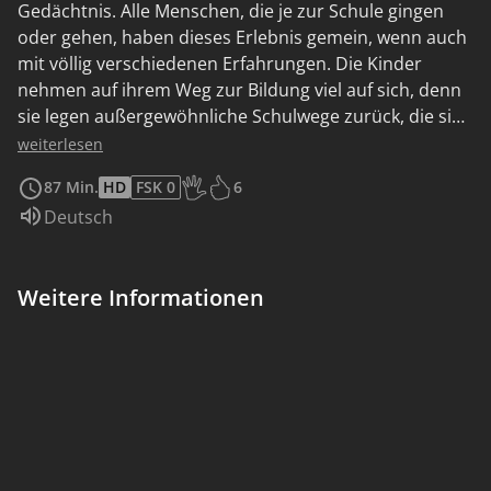
Gedächtnis. Alle Menschen, die je zur Schule gingen
oder gehen, haben dieses Erlebnis gemein, wenn auch
mit völlig verschiedenen Erfahrungen. Die Kinder
nehmen auf ihrem Weg zur Bildung viel auf sich, denn
sie legen außergewöhnliche Schulwege zurück, die sie
jedes Mal aufs Neue herausfordern.
weiterlesen
87 Min.
HD
FSK 0
6
Altersempfehlung: Ab 6 Jahren
Sprache:
Deutsch
Weitere Informationen