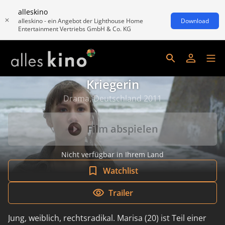
alleskino
alleskino - ein Angebot der Lighthouse Home
Download
Entertainment Vertriebs GmbH & Co. KG
Kriegerin
Drama, Deutschland 2011
Film abspielen
Nicht verfügbar in Ihrem Land
Watchlist
Trailer
Jung, weiblich, rechtsradikal. Marisa (20) ist Teil einer