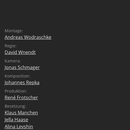
raus wird härter als sie ahnt.
Montage:
Andreas Wodraschke
Regie:
David Wnendt
Kamera:
Jonas Schmager
Komposition:
Johannes Repka
Produktion:
René Frotscher
Besetzung:
Klaus Manchen
Jella Haase
Alina Levshin