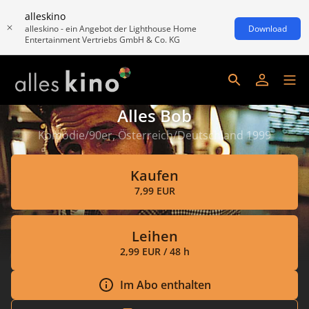
alleskino
alleskino - ein Angebot der Lighthouse Home
Download
Entertainment Vertriebs GmbH & Co. KG
Alles Bob
Komödie/90er, Österreich/Deutschland 1999
Kaufen
7,99 EUR
Leihen
2,99 EUR / 48 h
Im Abo enthalten