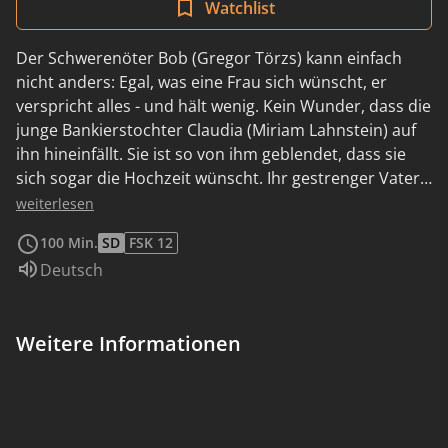
Watchlist
Der Schwerenöter Bob (Gregor Törzs) kann einfach
nicht anders: Egal, was eine Frau sich wünscht, er
verspricht alles - und hält wenig. Kein Wunder, dass die
junge Bankierstochter Claudia (Miriam Lahnstein) auf
ihn hineinfällt. Sie ist so von ihm geblendet, dass sie
sich sogar die Hochzeit wünscht. Ihr gestrenger Vater
Armin (Hans Peter Hallwachs) jedoch durchschaut
weiterlesen
schon bald Bobs wahres Motiv: Er möchte lediglich in
100 Min.
SD
FSK 12
eine reiche Familie einheiraten. Als ob das nicht genug
Sprache:
Deutsch
wäre, begegnet Bob auch noch der dreifachen Mutter
und erfolgreichen Karrierefrau Barbara (Martina
Gedeck), die gegen seine Avancen immun zu sein
Weitere Informationen
scheint. Zu allem Überfluss wird er auch noch von zwei
jungen Türken (Dieter Landuris und Hassan Ali Mete)
verfolgt, die die verletzte Ehre ihrer Schwester - einer
früheren Affäre von Bob - retten wollen...