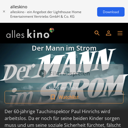
alleskino
alleskino - ein Angebot der Lighthouse Home
Download
Entertainment Vertriebs GmbH & Co. KG
Der Mann im Strom
Drama, 1958
Film abspielen
Nicht verfügbar
Watchlist
Der 60-jährige Tauchinspektor Paul Hinrichs wird
arbeitslos. Da er noch für seine beiden Kinder sorgen
muss und um seine soziale Sicherheit fürchtet, fälscht