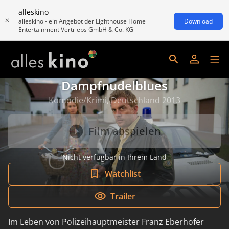
alleskino
alleskino - ein Angebot der Lighthouse Home
Download
Entertainment Vertriebs GmbH & Co. KG
Dampfnudelblues
Komödie/Krimi, Deutschland 2013
Film abspielen
Nicht verfügbar in Ihrem Land
Watchlist
Trailer
Im Leben von Polizeihauptmeister Franz Eberhofer