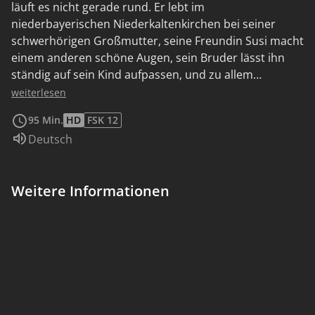
läuft es nicht gerade rund. Er lebt im
niederbayerischen Niederkaltenkirchen bei seiner
schwerhörigen Großmutter, seine Freundin Susi macht
einem anderen schöne Augen, sein Bruder lässt ihn
ständig auf sein Kind aufpassen, und zu allem
Überfluss baut sein Vater Cannabis an. Der
weiterlesen
Arbeitsalltag verlangt ihm wenig ab. Plötzlich findet
95 Min.
HD
FSK 12
man auf den Bahngleisen die Leiche des allseits
Sprache:
Deutsch
unbeliebten Schuldirektors Höpfl, an dessen
Hauswand "Stirb du Sau" gesprüht worden war. Im
Gegensatz zu seinem Vorgesetzten glaubt Eberhofer
Weitere Informationen
nicht an Selbstmord und macht sich mit seinem
Münchener Ex-Kollegen Rudi Birkenberger auf die
Spurensuche.