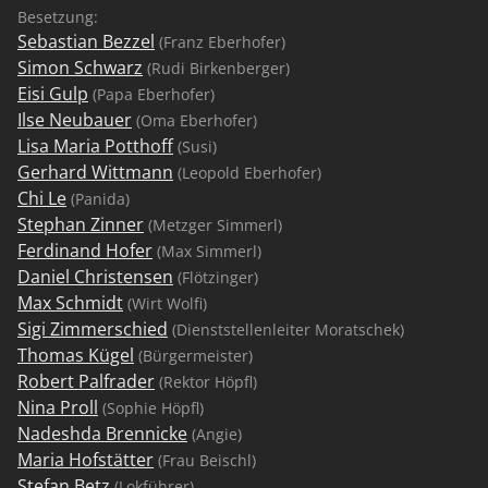
Besetzung:
Sebastian Bezzel
(Franz Eberhofer)
Simon Schwarz
(Rudi Birkenberger)
Eisi Gulp
(Papa Eberhofer)
Ilse Neubauer
(Oma Eberhofer)
Lisa Maria Potthoff
(Susi)
Gerhard Wittmann
(Leopold Eberhofer)
Chi Le
(Panida)
Stephan Zinner
(Metzger Simmerl)
Ferdinand Hofer
(Max Simmerl)
Daniel Christensen
(Flötzinger)
Max Schmidt
(Wirt Wolfi)
Sigi Zimmerschied
(Dienststellenleiter Moratschek)
Thomas Kügel
(Bürgermeister)
Robert Palfrader
(Rektor Höpfl)
Nina Proll
(Sophie Höpfl)
Nadeshda Brennicke
(Angie)
Maria Hofstätter
(Frau Beischl)
Stefan Betz
(Lokführer)