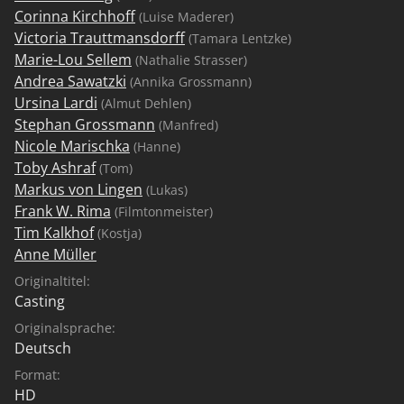
Corinna Kirchhoff
(Luise Maderer)
Victoria Trauttmansdorff
(Tamara Lentzke)
Marie-Lou Sellem
(Nathalie Strasser)
Andrea Sawatzki
(Annika Grossmann)
Ursina Lardi
(Almut Dehlen)
Stephan Grossmann
(Manfred)
Nicole Marischka
(Hanne)
Toby Ashraf
(Tom)
Markus von Lingen
(Lukas)
Frank W. Rima
(Filmtonmeister)
Tim Kalkhof
(Kostja)
Anne Müller
Originaltitel:
Casting
Originalsprache:
Deutsch
Format:
HD