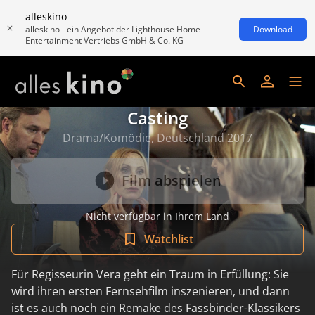
alleskino
alleskino - ein Angebot der Lighthouse Home
Download
Entertainment Vertriebs GmbH & Co. KG
Casting
Drama/Komödie, Deutschland 2017
Film abspielen
Nicht verfügbar in Ihrem Land
Watchlist
Für Regisseurin Vera geht ein Traum in Erfüllung: Sie
wird ihren ersten Fernsehfilm inszenieren, und dann
ist es auch noch ein Remake des Fassbinder-Klassikers