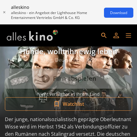
alleskino
alleskino - ein Angebot der Lighthouse Home
Download
Entertainment Vertriebs GmbH & Co. KG
Hunde, wollt ihr ewig leben
Krieg, Deutschland 1959
Film abspielen
Nicht verfügbar in Ihrem Land
Watchlist
Der junge, nationalsozialistisch geprägte Oberleutnant
Wisse wird im Herbst 1942 als Verbindungsoffizier zu
den Rumänen nach Stalingrad versetzt. Die deutschen