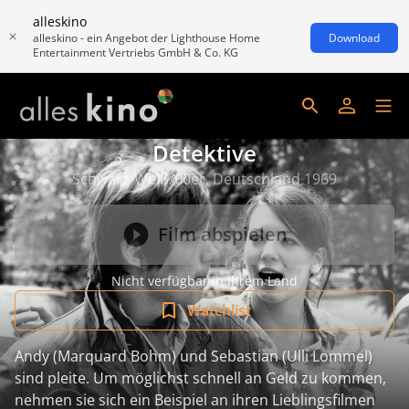
alleskino
alleskino - ein Angebot der Lighthouse Home
Download
Entertainment Vertriebs GmbH & Co. KG
Detektive
Schwarz-Weiß/60er, Deutschland 1969
Film abspielen
Nicht verfügbar in Ihrem Land
Watchlist
Andy (Marquard Bohm) und Sebastian (Ulli Lommel)
sind pleite. Um möglichst schnell an Geld zu kommen,
nehmen sie sich ein Beispiel an ihren Lieblingsfilmen