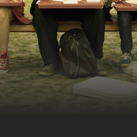
en, kleinen Bomber und
gen Dosen Bier kann auch
 gemeinsam nach Berlin
 am folgenden Tag auf
hrt die wunderschöne
h nun auf den Weg nach
inden. Die Schwierigkeit:
 One-Night-Stand und ist
em sein, oder? So machen
t dem Bus auf den Weg
mber, Bruno und Europe,
 ohne Gepäck und
n wird der Weg zu dritt
unikativen
len Begegnungen