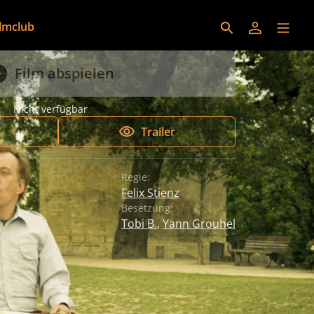
ilmclub
Film abspielen
Nicht verfügbar
Trailer
Regie:
Felix Stienz
Besetzung:
Tobi B.
,
Yann Grouhel