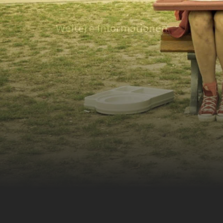
herzensguter Mensch, hilft dem schimpfend
nimmt ihn mit in seine Wohnung. Nach eini
Weitere Informationen
Bomber Französisch und beide beschließen,
zu fahren. So macht sich das ungleiche Paar
den Weg in die Hauptstadt… Zeitgleich erfä
Europe, dass sie schwanger ist. Sie will sic
Berlin machen, um den Vater des Kindes zu f
Europe hat nur ein Polaroid-Foto von ihrem
außerdem blind. Doch das sollte kein Probl
sich Europe und ihre beste Freundin Eva mi
nach Berlin. An einer Tankstelle treffen Bo
die mittlerweile ihren Bus verpasst hat und
Reisemöglichkeit dasteht, aufeinander. Forta
bestritten. Eine dynamische Reise mit komm
Herausforderungen, Abenteuern und skurri
beginnt...