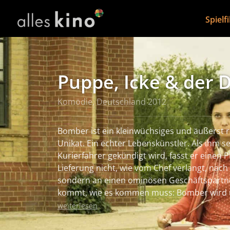
Spielf
Puppe, Icke & der 
Komödie, Deutschland 2012
Bomber ist ein kleinwüchsiges und äußerst r
Unikat. Ein echter Lebenskünstler. Als ihm se
Kurierfahrer gekündigt wird, fasst er einen Pl
Lieferung nicht, wie vom Chef verlangt, nac
sondern an einen ominösen Geschäftspartner
kommt, wie es kommen muss: Bomber wird 
seine Fahrt endet trinktraurig und mit leer
weiterlesen
Pariser Kiosk. Dort trifft er auf Bruno, ein
dessen Hauptbeschäftigung eben dieser Kiosk