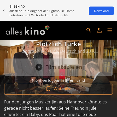
alleskino
alleskino - ein Angebot der Lighthouse Home
Download
Entertainment Vertriebs GmbH & Co. KG
Plötzlich Türke
Biographie/Drama, Deutschland 2016
Film abspielen
Nicht verfügbar in Ihrem Land
Watchlist
Für den jungen Musiker Jim aus Hannover könnte es
gerade nicht besser laufen: Seine Freundin Jule
erwartet ein Baby, das Paar hat eine tolle neue