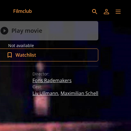
Filmclub
Play movie
Not available
Watchlist
Director:
Fons Rademakers
Cast:
Liv Ullmann
,
Maximilian Schell