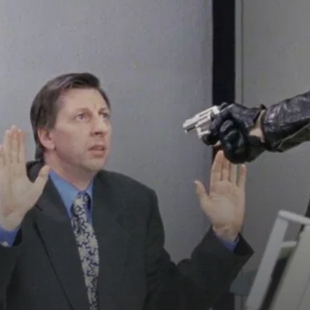
orträtieren. Der
lt 1998 den Studio
rei Grimme-Preise.