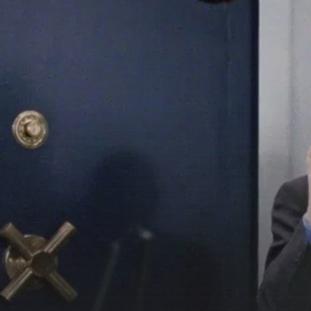
Charaktere der Brüderfiguren vielschichtig zu p
Debütfilm des Regisseurs Lars Kraume erhie
More information
Hamburg Nachwuchspreis und 2000 direkt d