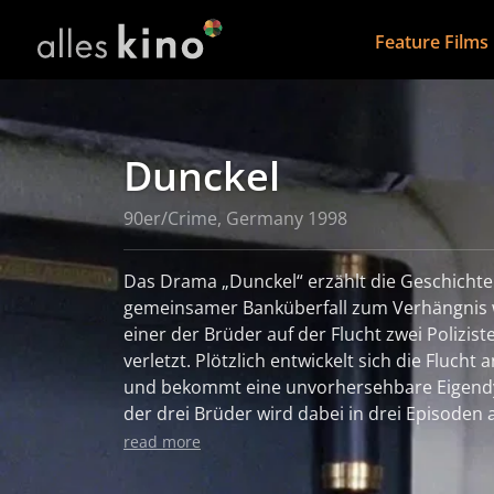
Feature Films
Dunckel
90er/Crime, Germany 1998
Das Drama „Dunckel“ erzählt die Geschichte
gemeinsamer Banküberfall zum Verhängnis wi
einer der Brüder auf der Flucht zwei Polizis
verletzt. Plötzlich entwickelt sich die Flucht
und bekommt eine unvorhersehbare Eigendy
der drei Brüder wird dabei in drei Episoden
drei Protagonisten erzählt. Die Schauspieler
read more
Dunckel, Oliver Korittke als Freddy Dunckel
als Tommy Dunckel schaffen es dabei, die u