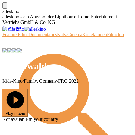
alleskino
alleskino - ein Angebot der Lighthouse Home Entertainment
Vertriebs GmbH & Co. KG
Download
Feature Films
Documentaries
Kids-Cinema
Kollektionen
Filmclub
Nachtwald
Kids-Kino/Family, Germany/FRG 2022
Play movie
Not available in your country