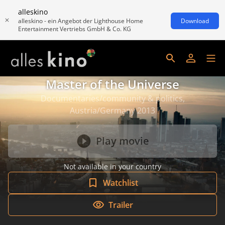
alleskino
alleskino - ein Angebot der Lighthouse Home
Download
Entertainment Vertriebs GmbH & Co. KG
Master of the Universe
Documentaries/community & politics,
Austria/Germany 2013
Play movie
Not available in your country
Watchlist
Trailer