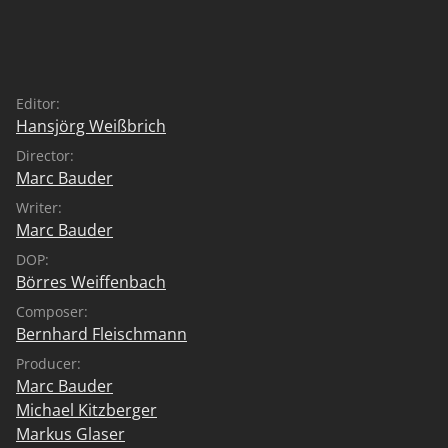
auch Länder angreifen kann. Man fängt mit dem
kleinsten Land an, Griechenland. Dann Portugal,
Spanien, Italien...immer das nächstgrößere Land. (…)
Als nächstes Frankreich.“ „Bei einer Bank ist es letzten
Editor:
Endes wie bei der Armee.“
Hansjörg Weißbrich
Director:
Marc Bauder
Writer:
Marc Bauder
DOP:
Börres Weiffenbach
Composer:
Bernhard Fleischmann
Producer:
Marc Bauder
Michael Kitzberger
Markus Glaser