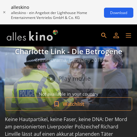
alleskino
alleskino - ein Angebot der Lighthouse Home
Download
Entertainment Vertriebs GmbH & Co. KG
Charlotte Link - Die Betrogene
Crime/Drama, Germany 2018
Play movie
Not available in your country
Watchlist
Keine Hautpartikel, keine Faser, keine DNA: Der Mord
am pensionierten Liverpooler Polizeichef Richard
Linville lässt auf einen akkurat planenden Täter