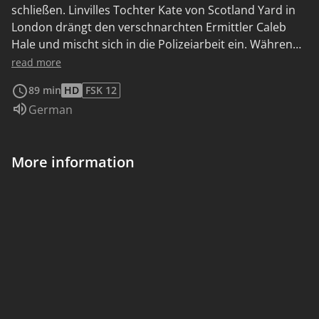
schließen. Linvilles Tochter Kate von Scotland Yard in
London drängt den verschnarchten Ermittler Caleb
Hale und mischt sich in die Polizeiarbeit ein. Während
weitere Morde geschehen, wird sie feststellen, dass ihr
read more
Dad nicht der Held war, für den sie ihn zeitlebens
89 min
HD
FSK 12
gehalten hat…
Audio language:
German
More information