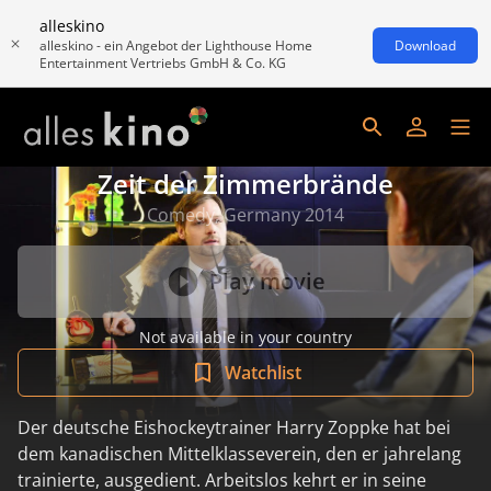
alleskino
alleskino - ein Angebot der Lighthouse Home
Download
Entertainment Vertriebs GmbH & Co. KG
Zeit der Zimmerbrände
Comedy, Germany 2014
Play movie
Not available in your country
Watchlist
Der deutsche Eishockeytrainer Harry Zoppke hat bei
dem kanadischen Mittelklasseverein, den er jahrelang
trainierte, ausgedient. Arbeitslos kehrt er in seine