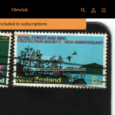
Filmclub
Included in subscriptions
Watchlist
Director:
Peter Schamoni
Cast:
Friedensreich Hundertwasser