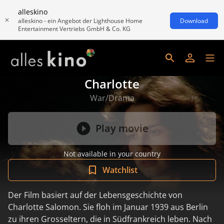
alleskino
alleskino - ein Angebot der Lighthouse Home
Download
Entertainment Vertriebs GmbH & Co. KG
Charlotte
War/Drama
Play movie
Not available in your country
Watchlist
Der Film basiert auf der Lebensgeschichte von
Charlotte Salomon. Sie floh im Januar 1939 aus Berlin
zu ihren Grosseltern, die in Südfrankreich leben. Nach