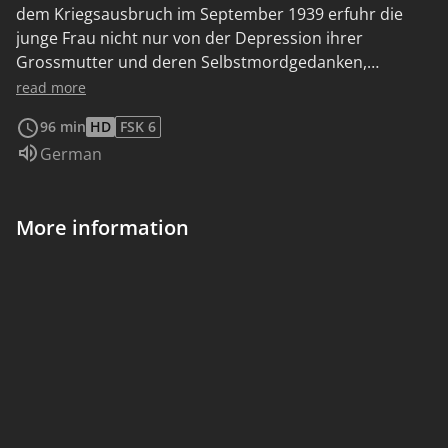
dem Kriegsausbruch im September 1939 erfuhr die
junge Frau nicht nur von der Depression ihrer
Grossmutter und deren Selbstmordgedanken,
sondern auch vom Selbstmord ihrer Mutter. Gegen die
read more
Verzweiflung, die sie auch in sich selbst spürte, begann
96 min
HD
FSK 6
Charlotte zu malen, mehr als 1000 Guachen
Audio language:
German
entstanden. "Leben? Oder Theater?" nannte sie diese
Arbeiten, die hauptsächlich ihre früheres Leben in
Berlin betrafen. 1943 wurde sie nach Auschwitz
More information
verschleppt und ermordet.