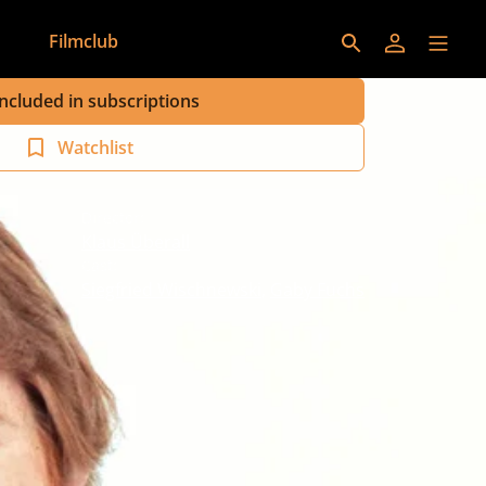
Filmclub
Included in subscriptions
Watchlist
Director:
Klaus Überall
Cast:
Siegfried Wischnewski
,
Gaby Fuchs