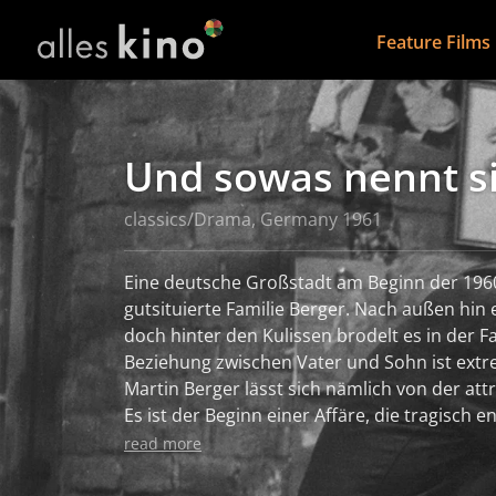
Feature Films
Und sowas nennt s
classics/Drama, Germany 1961
Eine deutsche Großstadt am Beginn der 1960e
gutsituierte Familie Berger. Nach außen hin e
doch hinter den Kulissen brodelt es in der Fa
Beziehung zwischen Vater und Sohn ist ext
Martin Berger lässt sich nämlich von der attraktiven Britta verführen.
Es ist der Beginn einer Affäre, die tragisch 
nämlich erfährt, dass auch sein Vater immer
read more
Schäferstündchen mit der jungen Frau verbri
ihren Tod und räumt auch mit seinen den La