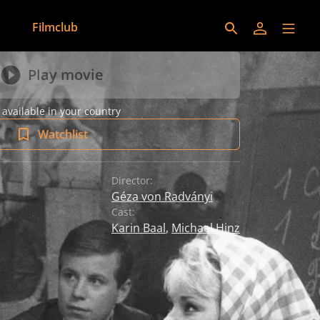
Filmclub
Play movie
 available in your country
Watchlist
Director:
Géza von Radványi
Cast:
Karin Baal
,
Michael Hinz