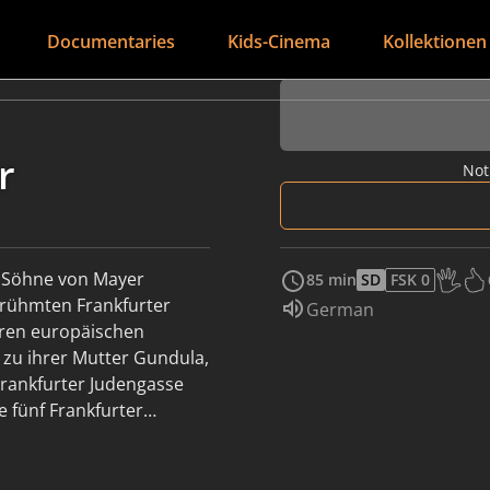
Documentaries
Kids-Cinema
Kollektionen
r
Not
nf Söhne von Mayer
85 min
SD
FSK 0
Age Re
erühmten Frankfurter
Audio language:
German
hren europäischen
zu ihrer Mutter Gundula,
Frankfurter Judengasse
e fünf Frankfurter
ündete Bankhaus zu einem
och immer, wenn es um
e sich in der alten