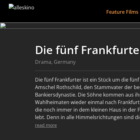
Feature Films
Die fünf Frankfurte
Drama, Germany
Die fünf Frankfurter ist ein Stück um die fü
Amschel Rothschild, den Stammvater der b
Bankiersdynastie. Die Söhne kommen aus i
Wahlheimaten wieder einmal nach Frankfurt 
die noch immer in dem kleinen Haus in der 
lebt. Denn in alle Himmelsrichtungen sind di
ausgeflogen, um das von ihrem Vater begr
read more
Unternehmen von Weltrang auszubauen. D
wichtige Geschäfte zu bereden gibt, treffen si