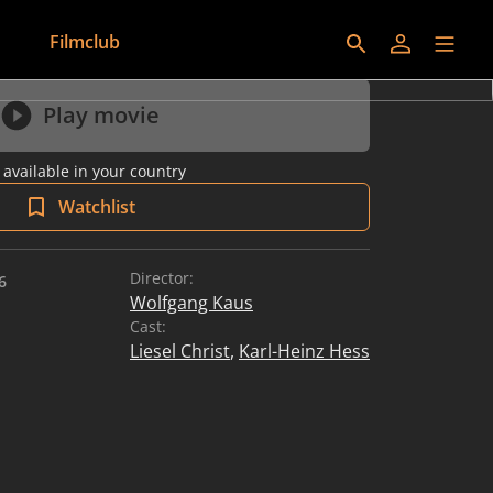
Filmclub
Play movie
 available in your country
Watchlist
Director:
6
commendation: Starting at 6 years
Wolfgang Kaus
Cast:
Liesel Christ
,
Karl-Heinz Hess