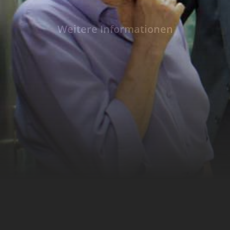
Toilet Stories in fünf Handlungssträngen vo
auf deutschen Toiletten – Moral und Anstan
Weitere Informationen
buchstäblich ausgeschlossen. Da nutzt ein w
Günter Marx) die schwierige Situation seiner
Anne Fliegel) schamlos aus und zwei ehemal
Kiefer, Anne Weinknecht) starten am Rande e
Galaveranstaltung ihren alles andere als fein