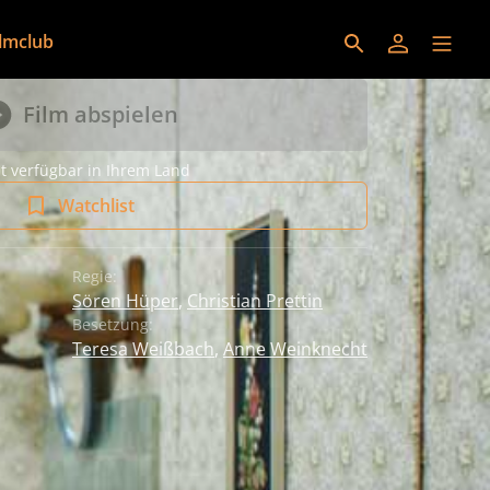
ilmclub
Film abspielen
t verfügbar in Ihrem Land
Watchlist
Regie:
Sören Hüper
,
Christian Prettin
Besetzung:
Teresa Weißbach
,
Anne Weinknecht