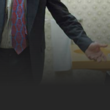
m alltäglichen Wahnsinn
d bleiben dabei
indiger Vertreter (Horst-
 älteren Kundin (Marie
ige Freundinnen (Dorkas
iner piekfeinen
en Zickenkrieg...