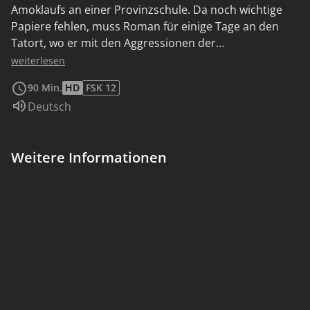
Amoklaufs an einer Provinzschule. Da noch wichtige
Papiere fehlen, muss Roman für einige Tage an den
Tatort, wo er mit den Aggressionen der
traumatisierten Dorfbevölkerung konfrontiert wird.
weiterlesen
Doch er lernt auch die Schülerin Laura kennen, die den
90 Min.
HD
FSK 12
Amoklauf überlebt hat und die kühlen Fakten aus
Sprache:
Deutsch
Romans Akten Realität werden lässt. Zwischen den
beiden entwickelt sich eine zarte Liebe, die Roman aus
seiner Lethargie reißt und Laura hilft, die
Weitere Informationen
traumatischen Erlebnisse hinter sich zu lassen.