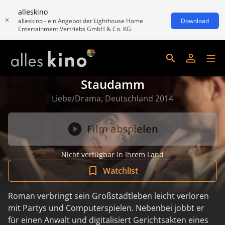
alleskino
alleskino - ein Angebot der Lighthouse Home
Download
Entertainment Vertriebs GmbH & Co. KG
Staudamm
Liebe/Drama, Deutschland 2014
Film abspielen
Nicht verfügbar in Ihrem Land
Watchlist
Roman verbringt sein Großstadtleben leicht verloren
mit Partys und Computerspielen. Nebenbei jobbt er
für einen Anwalt und digitalisiert Gerichtsakten eines