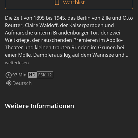
Watchlist
Die Zeit von 1895 bis 1945, das Berlin von Zille und Otto
Reutter, Claire Waldoff, der Kaiserparaden und
Aufmärsche unterm Brandenburger Tor; der zwei
Weltkriege, der rauschenden Premieren im Apollo-
Theater und kleinen trauten Runden im Grünen bei
einer Molle, Dampferausflug auf dem Wannsee und
dazu Walter Kollos Musik; das lebt in dem Spielfilm auf,
weiterlesen
den Willi Kollo, ebenfalls höchst erfolgreicher
97 Min.
HD
FSK 12
Schlagerkomponist und Textverfasser, 1958 seinem
Sprache:
Deutsch
berühmten Vater widmete. Geschickt hat er den
biographischen Bericht mit einem kleinen
Handlungsfaden und historischen
Weitere Informationen
Wochenschauauszügen verbunden und die
Atmosphäre von Vergangenheit und Gegenwart
miteinander verbunden. In diesem kulturhistorisch
wertvollen Archivmaterial von der Jahrhundertwende
bis zur Inflationszeit sehen und hören wir noch einmal