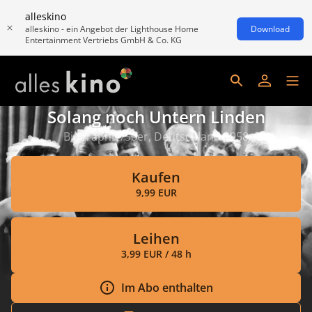
alleskino
alleskino - ein Angebot der Lighthouse Home
Download
Entertainment Vertriebs GmbH & Co. KG
Solang noch Untern Linden
Biographie/50er, Deutschland 1958
Kaufen
9,99 EUR
Leihen
3,99 EUR / 48 h
Im Abo enthalten