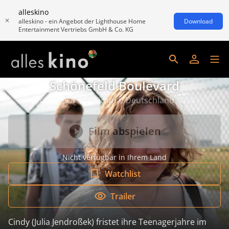
alleskino
alleskino - ein Angebot der Lighthouse Home
Download
Entertainment Vertriebs GmbH & Co. KG
Schönefeld Boulevard
Coming Of Age/Drama, Deutschland 2014
Film abspielen
Nicht verfügbar in Ihrem Land
Watchlist
Trailer
Cindy (Julia Jendroßek) fristet ihre Teenagerjahre im