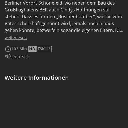
Berliner Vorort Schönefeld, wo neben dem Bau des
Großflughafens BER auch Cindys Hoffnungen still
stehen. Dass es für den „Rosinenbomber“, wie sie vom
Vater scherzhaft genannt wird, jemals hoch hinaus
gehen könnte, bezweifeln sogar die eigenen Eltern. Die
Achtzehnjährige glaubt, dass Danny (Daniel Sträßer),
weiterlesen
ihr Nachbar und Leidensgenosse seit Kindheitstagen,
102 Min.
HD
FSK 12
in einer Sache Recht hat: Ihre Eltern hätten lieber das
Sprache:
Deutsch
Kind vom Hausmeister gehabt, denn das kam schon
tot zur Welt. Als Danny Richtung Afghanistan aufbricht
und Cindy auf sich selbst zurückgeworfen ist, treibt ihr
Weitere Informationen
der Zufall den finnischen Flughafen-Ingenieur Leif (Jani
Volanen) vor die Füße. Cindy ergreift das Stückchen
Leben und bricht zur Überraschung aller aus ihren
eingefahrenen Bahnen aus.