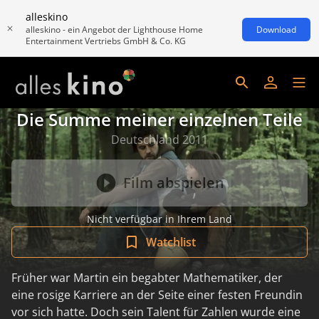
alleskino
alleskino - ein Angebot der Lighthouse Home
Download
Entertainment Vertriebs GmbH & Co. KG
Die Summe meiner einzelnen Teile
Deutschland 2011
Film abspielen
Nicht verfügbar in Ihrem Land
Watchlist
Früher war Martin ein begabter Mathematiker, der
eine rosige Karriere an der Seite einer festen Freundin
vor sich hatte. Doch sein Talent für Zahlen wurde eine