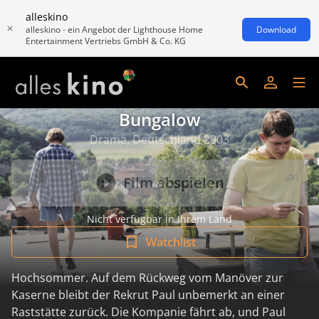
alleskino
alleskino - ein Angebot der Lighthouse Home
Download
Entertainment Vertriebs GmbH & Co. KG
Bungalow
Drama, Deutschland 2003
Film abspielen
Nicht verfügbar in Ihrem Land
Watchlist
Hochsommer. Auf dem Rückweg vom Manöver zur
Kaserne bleibt der Rekrut Paul unbemerkt an einer
Raststätte zurück. Die Kompanie fährt ab, und Paul