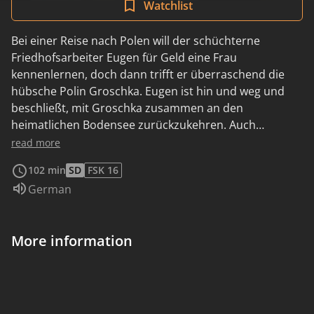
Watchlist
Bei einer Reise nach Polen will der schüchterne
Friedhofsarbeiter Eugen für Geld eine Frau
kennenlernen, doch dann trifft er überraschend die
hübsche Polin Groschka. Eugen ist hin und weg und
beschließt, mit Groschka zusammen an den
heimatlichen Bodensee zurückzukehren. Auch
Groschka passt das gut, da sie gerade auf der der
read more
Flucht vor der Polizei ist. Allerdings wartet in
102 min
SD
FSK 16
Deutschland schon Eugens eifersüchtige und
Audio language:
German
temperamentvolle Mutter, mit der sich Groschka
arrangieren muss. Doch das ist nicht das einzige
Problem, denn nach und nach werden einige von
More information
Eugens Mitreisenden tot aufgefunden….