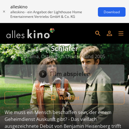
alleskino
alleskino - ein Angebot der Lighthouse Home
Download
Entertainment Vertriebs GmbH & Co. KG
Schläfer
Drama, Österreich/Deutschland 2005
Film abspielen
Nicht verfügbar in Ihrem Land
Watchlist
Wie muss ein Mensch beschaffen sein, der einem
Geheimdienst Auskunft gibt? - Das vielfach
ausgezeichnete Debüt von Benjamin Heisenberg trifft