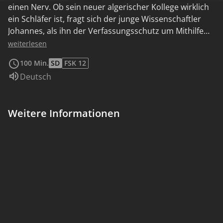
einen Nerv. Ob sein neuer algerischer Kollege wirklich
ein Schläfer ist, fragt sich der junge Wissenschaftler
Johannes, als ihn der Verfassungsschutz um Mithilfe
bittet. Er soll den vermeintlichen Terroristen
weiterlesen
ausspionieren. Erst wiegelt er ab. Doch dann verlieben
100 Min.
SD
FSK 12
sich beide Männer in dieselbe Frau ...
Sprache:
Deutsch
Weitere Informationen