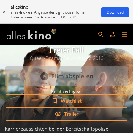
alleskino
alleskino - ein Angebot der Lighthouse Home
Download
Entertainment Vertriebs GmbH & Co. KG
Freier Fall
Queer/Drama, Deutschland 2013
Film abspielen
Nicht verfügbar
Watchlist
Trailer
Karriereaussichten bei der Bereitschaftspolizei,