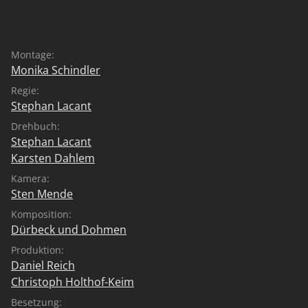
was es heißt, wenn Lebensentwürfe zu Bruch gehen
und es keinen Weg mehr gibt, den Menschen, die man
liebt, gerecht zu werden.
Montage:
Monika Schindler
Regie:
Stephan Lacant
Drehbuch:
Stephan Lacant
Karsten Dahlem
Kamera:
Sten Mende
Komposition:
Dürbeck und Dohmen
Produktion:
Daniel Reich
Christoph Holthof-Keim
Besetzung: