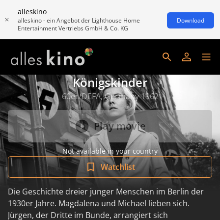
alleskino
alleskino - ein Angebot der Lighthouse Home
Download
Entertainment Vertriebs GmbH & Co. KG
Königskinder
60er/DEFA, Germany 1962
Play movie
Not available in your country
Watchlist
Die Geschichte dreier junger Menschen im Berlin der
1930er Jahre. Magdalena und Michael lieben sich.
Jürgen, der Dritte im Bunde, arrangiert sich